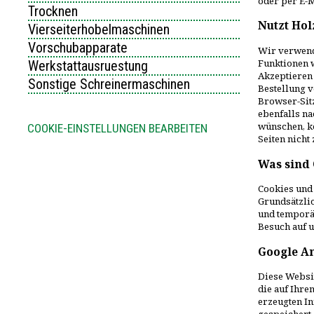
oder per E-
Trocknen
Nutzt Hol
Vierseiterhobelmaschinen
Vorschubapparate
Wir verwend
Funktionen w
Werkstattausruestung
Akzeptieren 
Sonstige Schreinermaschinen
Bestellung 
Browser-Sitz
ebenfalls na
wünschen, kö
COOKIE-EINSTELLUNGEN BEARBEITEN
Seiten nicht
Was sind 
Cookies und 
Grundsätzlic
und temporär
Besuch auf u
Google An
Diese Websit
die auf Ihr
erzeugten In