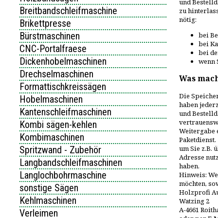
und Bestelld
Breitbandschleifmaschine
zu hinterlas
nötig:
Brikettpresse
Bürstmaschinen
bei B
bei K
CNC-Portalfraese
bei d
Dickenhobelmaschinen
wenn 
Drechselmaschinen
Was macht
Formattischkreissägen
Die Speicher
Hobelmaschinen
haben jederz
Kantenschleifmaschinen
und Bestelld
vertrauensw
Kombi sägen-kehlen
Weitergabe e
Kombimaschinen
Paketdienst.
Spritzwand - Zubehör
um Sie z.B. 
Adresse nut
Langbandschleifmaschinen
haben.
Langlochbohrmaschine
Hinweis: We
möchten, so
sonstige Sägen
Holzprofi A
Kehlmaschinen
Watzing 2
A-4661 Roit
Verleimen