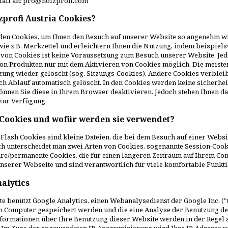
Mail an: pro@holzprofi.com
zprofi Austria Cookies?
en Cookies, um Ihnen den Besuch auf unserer Website so angenehm wie
ie z.B. Merkzettel und erleichtern Ihnen die Nutzung, indem beispie
von Cookies ist keine Voraussetzung zum Besuch unserer Website. Jed
von Produkten nur mit dem Aktivieren von Cookies möglich. Die meist
ung wieder gelöscht (sog. Sitzungs-Cookies). Andere Cookies verblei
ch Ablauf automatisch gelöscht. In den Cookies werden keine sicherhei
nnen Sie diese in Ihrem Browser deaktivieren. Jedoch stehen Ihnen d
 zur Verfügung.
Cookies und wofür werden sie verwendet?
Flash Cookies sind kleine Dateien, die bei dem Besuch auf einer Webs
h unterscheidet man zwei Arten von Cookies, sogenannte Session-Cook
e/permanente Cookies, die für einen längeren Zeitraum auf Ihrem Com
nserer Webseite und sind verantwortlich für viele komfortable Funkti
alytics
e benutzt Google Analytics, einen Webanalysedienst der Google Inc. ("G
em Computer gespeichert werden und die eine Analyse der Benutzung de
formationen über Ihre Benutzung dieser Website werden in der Regel 