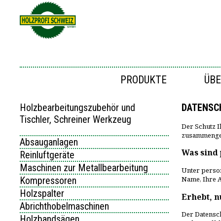
PRODUKTE
ÜBE
Holzbearbeitungszubehör und
DATENSC
Tischler, Schreiner Werkzeug
Der Schutz I
zusammenges
Absauganlagen
Was sind
Reinluftgeräte
Maschinen zur Metallbearbeitung
Unter person
Kompressoren
Name, Ihre A
Holzspalter
Erhebt, n
Abrichthobelmaschinen
Der Datensch
Holzbandsägen