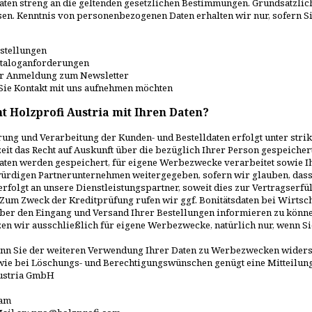
aten streng an die geltenden gesetzlichen Bestimmungen. Grundsätzli
sen. Kenntnis von personenbezogenen Daten erhalten wir nur, sofern Sie
estellungen
ataloganforderungen
er Anmeldung zum Newsletter
Sie Kontakt mit uns aufnehmen möchten
 Holzprofi Austria mit Ihren Daten?
ung und Verarbeitung der Kunden- und Bestelldaten erfolgt unter stri
eit das Recht auf Auskunft über die bezüglich Ihrer Person gespeiche
aten werden gespeichert, für eigene Werbezwecke verarbeitet sowie I
ürdigen Partnerunternehmen weitergegeben, sofern wir glauben, dass 
rfolgt an unsere Dienstleistungspartner, soweit dies zur Vertragserfü
 Zum Zweck der Kreditprüfung rufen wir ggf. Bonitätsdaten bei Wirtsc
über den Eingang und Versand Ihrer Bestellungen informieren zu könn
zen wir ausschließlich für eigene Werbezwecke, natürlich nur, wenn S
nn Sie der weiteren Verwendung Ihrer Daten zu Werbezwecken widers
wie bei Löschungs- und Berechtigungswünschen genügt eine Mitteilung
ustria GmbH
ham