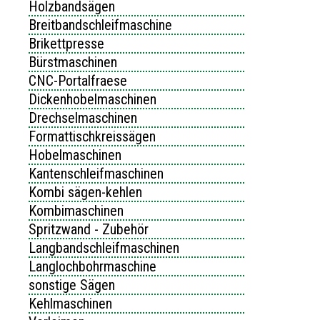
Holzbandsägen
Breitbandschleifmaschine
Brikettpresse
Bürstmaschinen
CNC-Portalfraese
Dickenhobelmaschinen
Drechselmaschinen
Formattischkreissägen
Hobelmaschinen
Kantenschleifmaschinen
Kombi sägen-kehlen
Kombimaschinen
Spritzwand - Zubehör
Langbandschleifmaschinen
Langlochbohrmaschine
sonstige Sägen
Kehlmaschinen