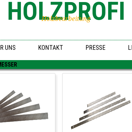
HOLZPROFI
Holzbearbeitung
R UNS
KONTAKT
PRESSE
L
MESSER