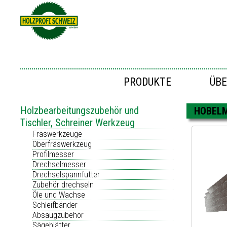
PRODUKTE
ÜBE
Holzbearbeitungszubehör und
HOBEL
Tischler, Schreiner Werkzeug
Fräswerkzeuge
Oberfräswerkzeug
Profilmesser
Drechselmesser
Drechselspannfutter
Zubehör drechseln
Öle und Wachse
Schleifbänder
Absaugzubehör
Sägeblätter