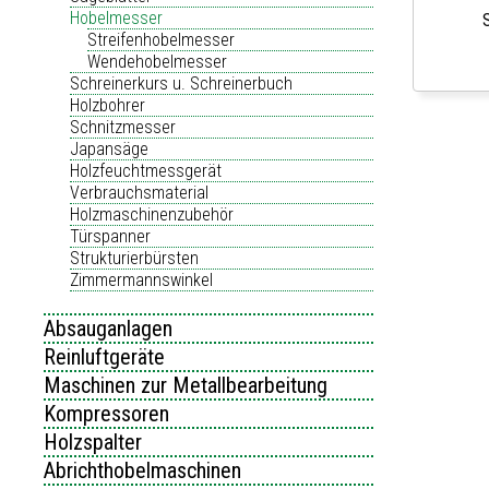
Hobelmesser
Streifenhobelmesser
Wendehobelmesser
Schreinerkurs u. Schreinerbuch
Holzbohrer
Schnitzmesser
Japansäge
Holzfeuchtmessgerät
Verbrauchsmaterial
Holzmaschinenzubehör
Türspanner
Strukturierbürsten
Zimmermannswinkel
Absauganlagen
Reinluftgeräte
Maschinen zur Metallbearbeitung
Kompressoren
Holzspalter
Abrichthobelmaschinen