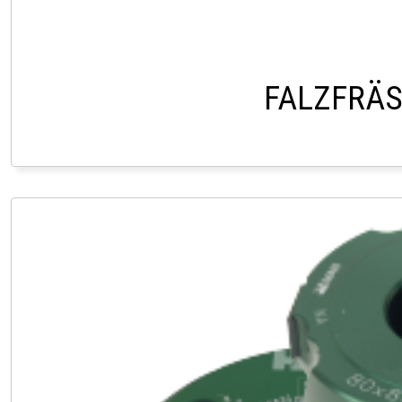
FALZFRÄ