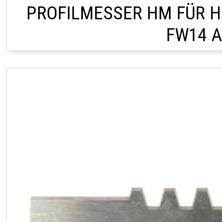
PROFILMESSER HM FÜR H
FW14 A
CHF 59,0