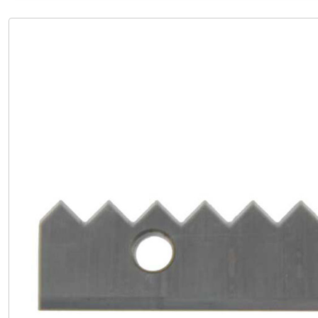
CHF 31,0