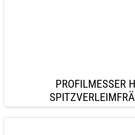
PROFILMESSER H
SPITZVERLEIMFRÄ
CHF 30,0