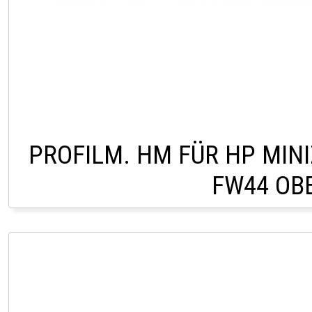
PROFILM. HM FÜR HP MIN
FW44 OB
CHF 125,