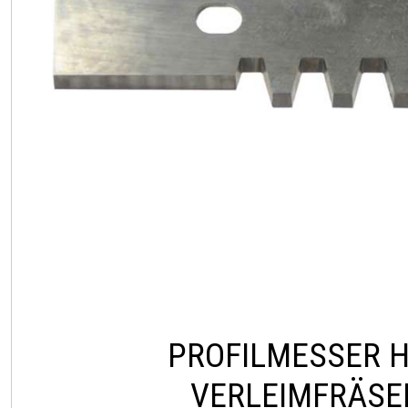
PROFILMESSER H
VERLEIMFRÄSE