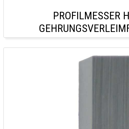
PROFILMESSER H
GEHRUNGSVERLEIM
CHF 39,0