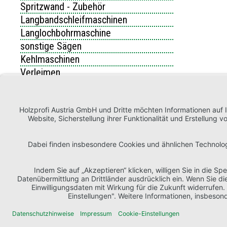
Spritzwand - Zubehör
Langbandschleifmaschinen
Langlochbohrmaschine
sonstige Sägen
Kehlmaschinen
Verleimen
Trocknen
Vierseiterhobelmaschinen
Vorschubapparate
Werkstattausruestung
Sonstige Schreinermaschinen
COOKIE-EINSTELLUNGEN BEARBEITEN