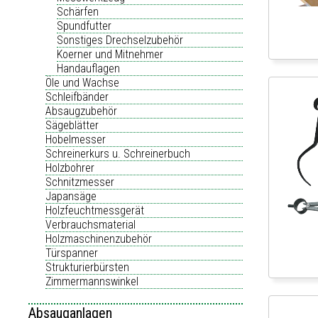
Schärfen
Spundfutter
Sonstiges Drechselzubehör
Koerner und Mitnehmer
Handauflagen
Öle und Wachse
Schleifbänder
Absaugzubehör
Sägeblätter
Hobelmesser
Schreinerkurs u. Schreinerbuch
Holzbohrer
Schnitzmesser
Japansäge
Holzfeuchtmessgerät
Verbrauchsmaterial
Holzmaschinenzubehör
Türspanner
Strukturierbürsten
Zimmermannswinkel
Absauganlagen