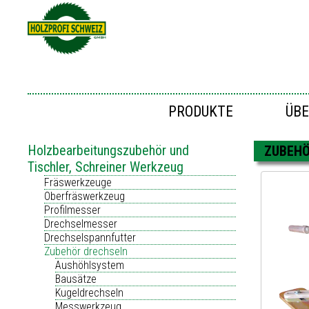
PRODUKTE
ÜBE
Holzbearbeitungszubehör und
ZUBEHÖ
Tischler, Schreiner Werkzeug
Fräswerkzeuge
Oberfräswerkzeug
Profilmesser
Drechselmesser
Drechselspannfutter
Zubehör drechseln
Aushöhlsystem
Bausätze
Kugeldrechseln
Messwerkzeug