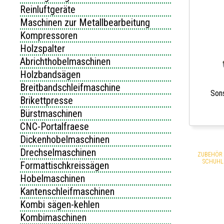
Reinluftgeräte
Maschinen zur Metallbearbeitung
Kompressoren
Holzspalter
Abrichthobelmaschinen
Holzbandsägen
Breitbandschleifmaschine
Son
Brikettpresse
Bürstmaschinen
CNC-Portalfraese
Dickenhobelmaschinen
Drechselmaschinen
ZUBEHÖR 
SCHUHL
Formattischkreissägen
Hobelmaschinen
Kantenschleifmaschinen
Kombi sägen-kehlen
Kombimaschinen